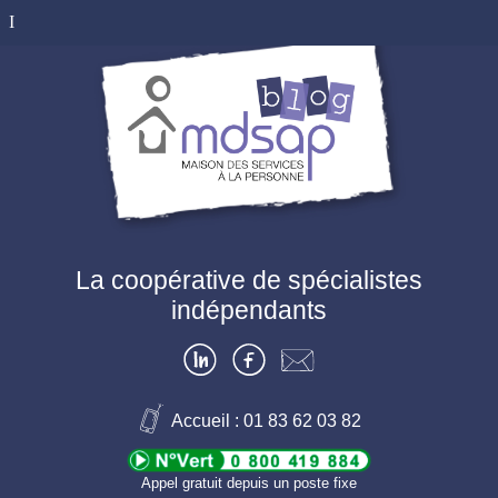
MDSAP Blog –
La coopérative de spécialistes
indépendants
Maison Des
Services A la
LinkedIn
Facebook
Contactez-
nous
Accueil : 01 83 62 03 82
Personne
Appel gratuit depuis un poste fixe