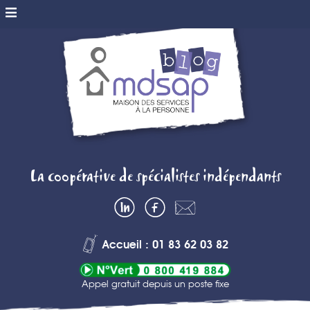
MDSAP BLOG
La coopérative de spécialistes indépendants
– MAISON DES
LinkedIn
Facebook
Contactez-
SERVICES A
nous
Accueil : 01 83 62 03 82
LA PERSONNE
Appel gratuit depuis un poste fixe