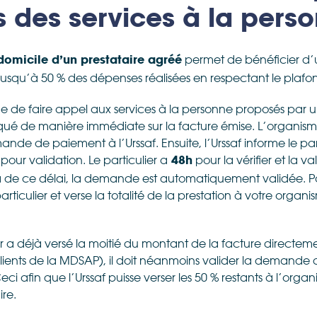
s des services à la pers
permet de bénéficier d’u
domicile d’un prestataire agréé
 jusqu’à 50 % des dépenses réalisées en respectant le plafo
de de faire appel aux services à la personne proposés par
iqué de manière immédiate sur la facture émise. L’organism
e de paiement à l’Urssaf. Ensuite, l’Urssaf informe le par
ur validation. Le particulier a
pour la vérifier et la va
48h
elà de ce délai, la demande est automatiquement validée. Par 
ticulier et verse la totalité de la prestation à votre organ
ier a déjà versé la moitié du montant de la facture direct
 clients de la MDSAP), il doit néanmoins valider la demand
ci afin que l’Urssaf puisse verser les 50 % restants à l’orga
re.