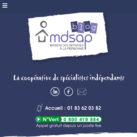
MDSAP BLOG
La coopérative de spécialistes indépendants
– MAISON DES
LinkedIn
Facebook
Contactez-
SERVICES A
nous
Accueil : 01 83 62 03 82
LA PERSONNE
Appel gratuit depuis un poste fixe