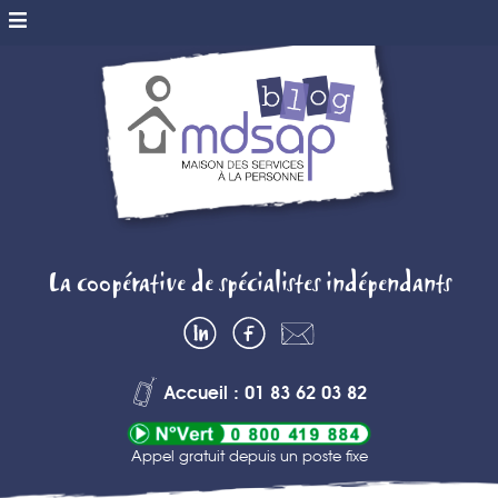
MDSAP BLOG
La coopérative de spécialistes indépendants
– MAISON DES
LinkedIn
Facebook
Contactez-
SERVICES A
nous
Accueil : 01 83 62 03 82
LA PERSONNE
Appel gratuit depuis un poste fixe