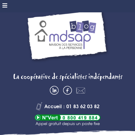
MDSAP BLOG
La coopérative de spécialistes indépendants
– MAISON DES
LinkedIn
Facebook
Contactez-
SERVICES A
nous
Accueil : 01 83 62 03 82
LA PERSONNE
Appel gratuit depuis un poste fixe