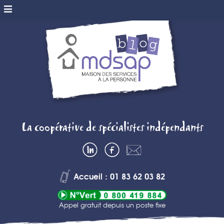
MDSAP BLOG
La coopérative de spécialistes indépendants
– MAISON DES
LinkedIn
Facebook
Contactez-
SERVICES A
nous
Accueil : 01 83 62 03 82
LA PERSONNE
Appel gratuit depuis un poste fixe