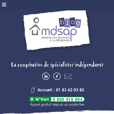
MDSAP BLOG
La coopérative de spécialistes indépendants
– MAISON DES
LinkedIn
Facebook
Contactez-
SERVICES A
nous
Accueil : 01 83 62 03 82
LA PERSONNE
Appel gratuit depuis un poste fixe