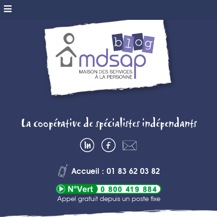
MDSAP BLOG
La coopérative de spécialistes indépendants
– MAISON DES
LinkedIn
Facebook
Contactez-
SERVICES A
nous
Accueil : 01 83 62 03 82
LA PERSONNE
Appel gratuit depuis un poste fixe