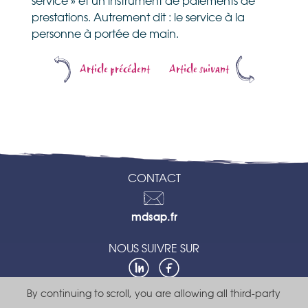
service » et un instrument de paiements de
prestations. Autrement dit : le service à la
personne à portée de main.
Article précédent
Article suivant
CONTACT
Contactez-
mdsap.fr
nous
NOUS SUIVRE SUR
LinkedIn
Facebook
By continuing to scroll,
you are allowing all third-party
Politique de confidentialité