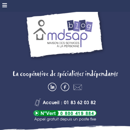
MDSAP BLOG
La coopérative de spécialistes indépendants
– MAISON DES
LinkedIn
Facebook
Contactez-
SERVICES A
nous
Accueil : 01 83 62 03 82
LA PERSONNE
Appel gratuit depuis un poste fixe