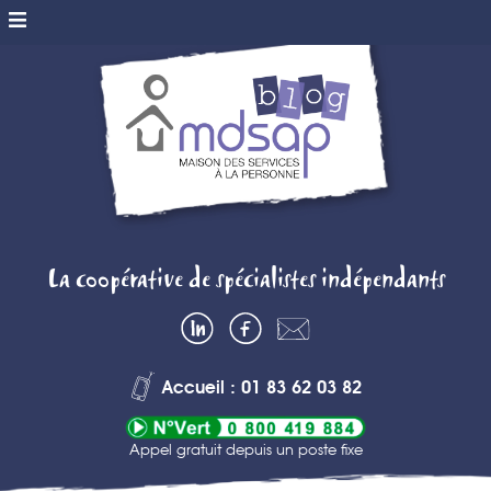
MDSAP BLOG
La coopérative de spécialistes indépendants
– MAISON DES
LinkedIn
Facebook
Contactez-
SERVICES A
nous
Accueil : 01 83 62 03 82
LA PERSONNE
Appel gratuit depuis un poste fixe