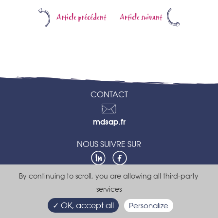
Article précédent
Article suivant
CONTACT
Contactez-
mdsap.fr
nous
NOUS SUIVRE SUR
LinkedIn
Facebook
By continuing to scroll,
you are allowing all third-party
Politique de confidentialité
services
Mentions légales
© 2026 MDSAP Blog – Maison Des Services A la Personne -
✓ OK, accept all
Personalize
Développé par
We Spark