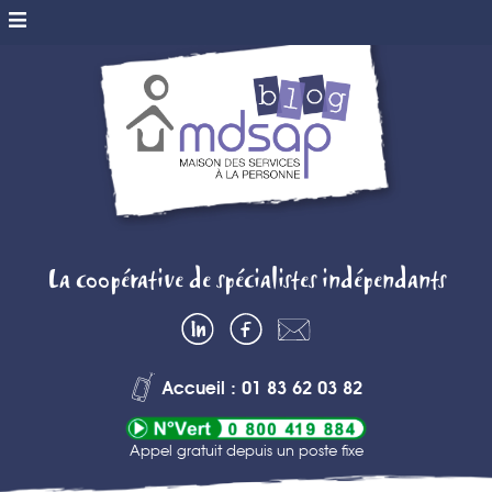
MDSAP BLOG
La coopérative de spécialistes indépendants
– MAISON DES
LinkedIn
Facebook
Contactez-
SERVICES A
nous
Accueil : 01 83 62 03 82
LA PERSONNE
Appel gratuit depuis un poste fixe