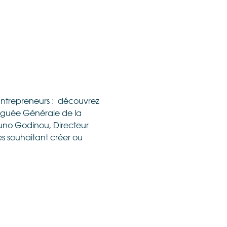
« Entrepreneurs : découvrez
éguée Générale de la
runo Godinou, Directeur
s souhaitant créer ou