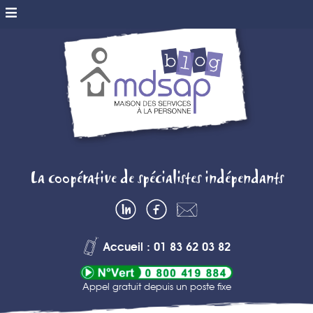
MDSAP BLOG
La coopérative de spécialistes indépendants
– MAISON DES
LinkedIn
Facebook
Contactez-
SERVICES A
nous
Accueil : 01 83 62 03 82
LA PERSONNE
Appel gratuit depuis un poste fixe