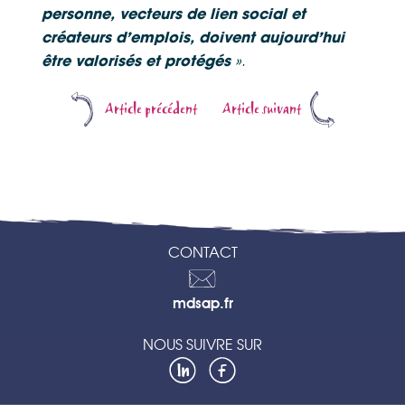
personne, vecteurs de lien social et
créateurs d’emplois, doivent aujourd’hui
».
être valorisés et protégés
Article précédent
Article suivant
CONTACT
Contactez-
mdsap.fr
nous
NOUS SUIVRE SUR
LinkedIn
Facebook