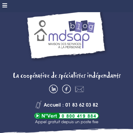
MDSAP BLOG
La coopérative de spécialistes indépendants
– MAISON DES
LinkedIn
Facebook
Contactez-
SERVICES A
nous
Accueil : 01 83 62 03 82
LA PERSONNE
Appel gratuit depuis un poste fixe