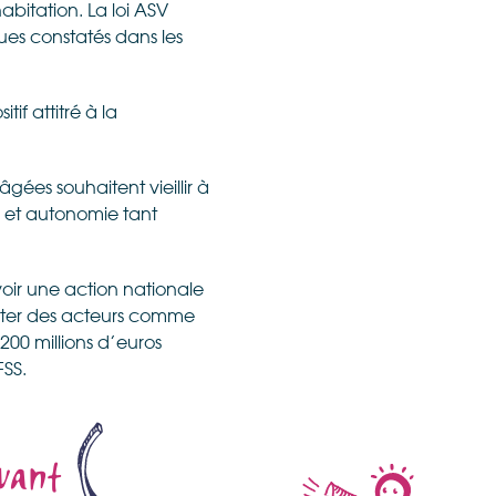
bitation. La loi ASV
ues constatés dans les
if attitré à la
gées souhaitent vieillir à
e et autonomie tant
voir une action nationale
carter des acteurs comme
200 millions d’euros
FSS.
ivant