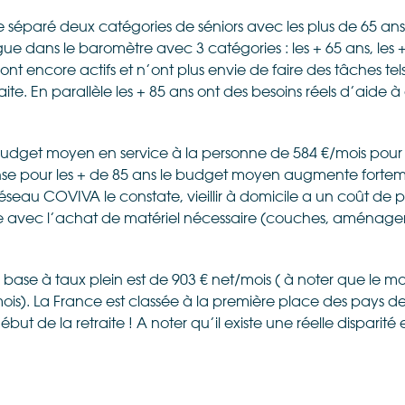
e séparé deux catégories de séniors avec les plus de 65 ans 
ue dans le baromètre avec 3 catégories : les + 65 ans, les + 7
ont encore actifs et n’ont plus envie de faire des tâches tel
e. En parallèle les + 85 ans ont des besoins réels d’aide à 
udget moyen en service à la personne de 584 €/mois pour l
e pour les + de 85 ans le budget moyen augmente forteme
seau COVIVA le constate, vieillir à domicile a un coût de 
avec l’achat de matériel nécessaire (couches, aménage
e base à taux plein est de 903 € net/mois ( à noter que le m
mois). La France est classée à la première place des pays
but de la retraite ! A noter qu’il existe une réelle disparité