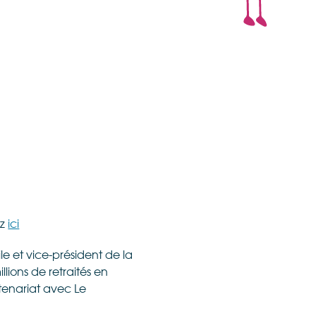
ez
ici
e et vice-président de la
lions de retraités en
rtenariat avec Le