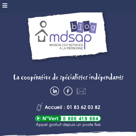
MDSAP BLOG
La coopérative de spécialistes indépendants
– MAISON DES
LinkedIn
Facebook
Contactez-
SERVICES A
nous
Accueil : 01 83 62 03 82
LA PERSONNE
Appel gratuit depuis un poste fixe