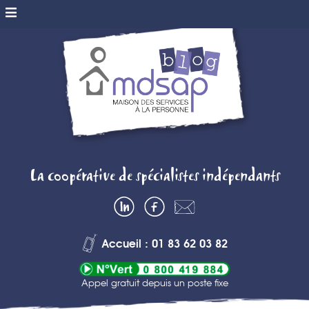
MDSAP BLOG
La coopérative de spécialistes indépendants
– MAISON DES
LinkedIn
Facebook
Contactez-
SERVICES A
nous
Accueil : 01 83 62 03 82
LA PERSONNE
Appel gratuit depuis un poste fixe