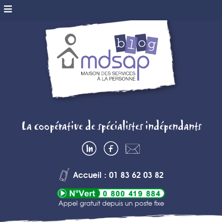
MDSAP BLOG
La coopérative de spécialistes indépendants
– MAISON DES
LinkedIn
Facebook
Contactez-
SERVICES A
nous
Accueil : 01 83 62 03 82
LA PERSONNE
Appel gratuit depuis un poste fixe