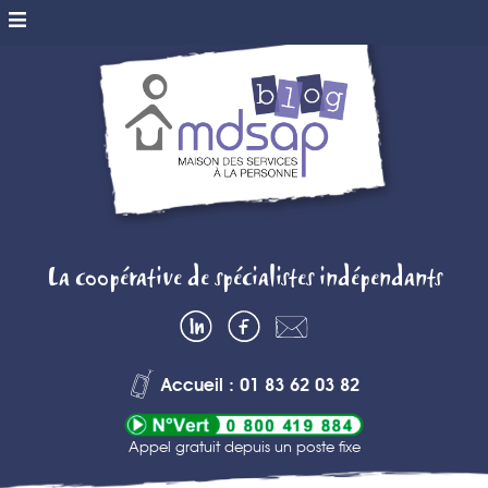
MDSAP BLOG
La coopérative de spécialistes indépendants
– MAISON DES
LinkedIn
Facebook
Contactez-
SERVICES A
nous
Accueil : 01 83 62 03 82
LA PERSONNE
Appel gratuit depuis un poste fixe